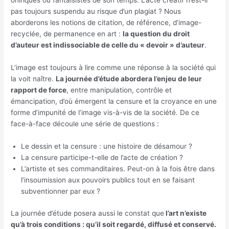
oniriques ou fantaisistes de son temps. L’acte créatif n’est-il
pas toujours suspendu au risque d’un plagiat ? Nous
aborderons les notions de citation, de référence, d’image-
recyclée, de permanence en art :
la question du droit
d’auteur est indissociable de celle du « devoir » d’auteur
.
L’image est toujours à lire comme une réponse à la société qui
la voit naître.
La journée d’étude abordera l’enjeu de leur
rapport de force
, entre manipulation, contrôle et
émancipation, d’où émergent la censure et la croyance en une
forme d’impunité de l’image vis-à-vis de la société. De ce
face-à-face découle une série de questions :
Le dessin et la censure : une histoire de désamour ?
La censure participe-t-elle de l’acte de création ?
L’artiste et ses commanditaires. Peut-on à la fois être dans
l’insoumission aux pouvoirs publics tout en se faisant
subventionner par eux ?
La journée d’étude posera aussi le constat que
l’art n’existe
qu’à trois conditions : qu’il
soit regardé, diffusé et conservé.