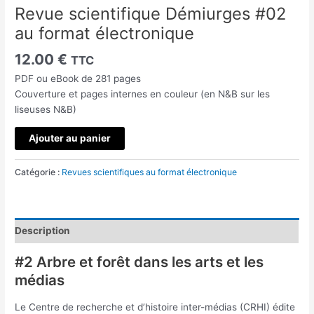
Revue scientifique Démiurges #02
au format électronique
12.00
€
TTC
PDF ou eBook de 281 pages
Couverture et pages internes en couleur (en N&B sur les
liseuses N&B)
quantité
Ajouter au panier
de
Revue
Catégorie :
Revues scientifiques au format électronique
scientifique
Démiurges
#02
au
Description
format
électronique
#2 Arbre et forêt dans les arts et les
médias
Le Centre de recherche et d’histoire inter-médias (CRHI) édite