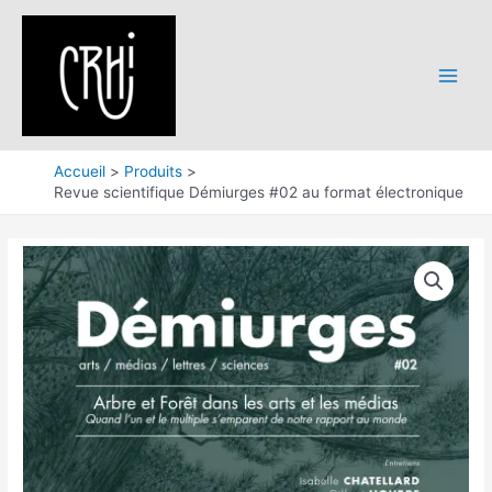
Aller
au
contenu
Main
Menu
Accueil
Produits
Revue scientifique Démiurges #02 au format électronique