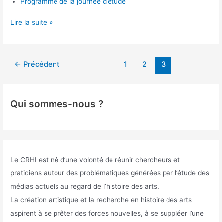
Programme de la journée d’étude
Émile
Lire la suite »
Cohl,
quand
l’image
Pagination
←
Précédent
1
2
3
se
d’article
fait
mouvement
Qui sommes-nous ?
Le CRHI est né d’une volonté de réunir chercheurs et
praticiens autour des problématiques générées par l’étude des
médias actuels au regard de l’histoire des arts.
La création artistique et la recherche en histoire des arts
aspirent à se prêter des forces nouvelles, à se suppléer l’une