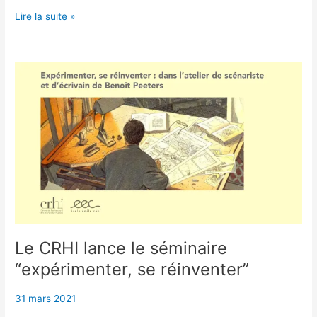
Lancement
Lire la suite »
de
la
revue
Démiurges
Le CRHI lance le séminaire
“expérimenter, se réinventer”
31 mars 2021