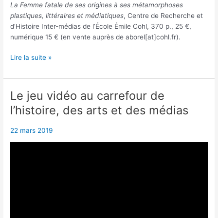
La Femme fatale de ses origines à ses métamorphoses
plastiques, littéraires et médiatiques
, Centre de Recherche et
d’Histoire Inter-médias de l’École Émile Cohl, 370 p., 25 €,
numérique 15 € (en vente auprès de aborel[at]cohl.fr).
Le
Lire la suite »
CRHI
publie
les
Le jeu vidéo au carrefour de
actes
l’histoire, des arts et des médias
du
colloque
22 mars 2019
“La
femme
fatale”