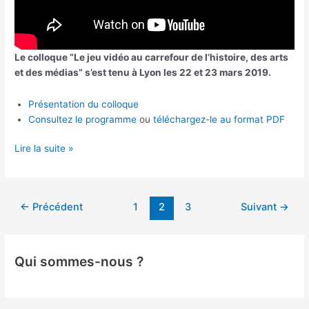
Le colloque “Le jeu vidéo au carrefour de l’histoire, des arts
et des médias” s’est tenu à Lyon les 22 et 23 mars 2019.
Présentation du colloque
Consultez le programme
ou
téléchargez-le au format PDF
Le
Lire la suite »
jeu
vidéo
au
Pagination
←
Précédent
1
2
3
Suivant
→
carrefour
d’article
de
l’histoire,
des
Qui sommes-nous ?
arts
et
des