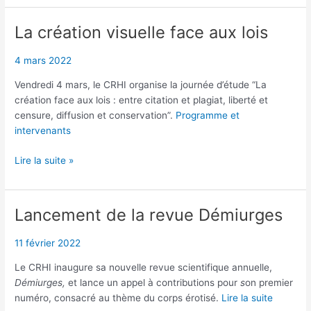
d’Izieu
(conférences
La création visuelle face aux lois
de
la
4 mars 2022
BnF)
Vendredi 4 mars, le CRHI organise la journée d’étude “La
création face aux lois : entre citation et plagiat, liberté et
censure, diffusion et conservation”.
Programme et
intervenants
La
Lire la suite »
création
visuelle
face
Lancement de la revue Démiurges
aux
lois
11 février 2022
Le CRHI inaugure sa nouvelle revue scientifique annuelle,
Démiurges,
et lance un appel à contributions pour
s
on premier
numéro, consacré au thème du corps érotisé.
Lire la suite