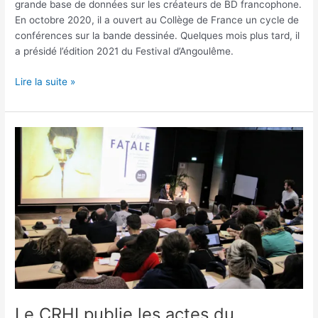
grande base de données sur les créateurs de BD francophone.
En octobre 2020, il a ouvert au Collège de France un cycle de
conférences sur la bande dessinée. Quelques mois plus tard, il
a présidé l’édition 2021 du Festival d’Angoulême.
Le
Lire la suite »
CRHI
lance
le
séminaire
“expérimenter,
se
réinventer”
Le CRHI publie les actes du